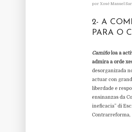
por
Xosé Manuel Sari
2- A COM
PARA O 
Camiño
loa a act
admira a orde xe
desorganizada no
actuar con grand
liberdade e respo
ensinanzas da Co
ineficacia” di Es
Contrarreforma, á