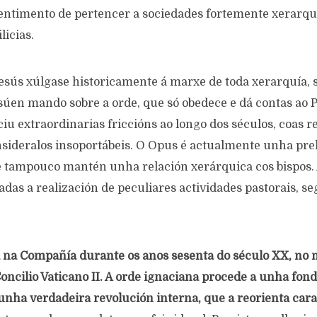
entimento de pertencer a sociedades fortemente xerarqu
icias.
sús xúlgase historicamente á marxe de toda xerarquía, s
súen mando sobre a orde, que só obedece e dá contas ao P
u extraordinarias friccións ao longo dos séculos, coas re
sideralos insoportábeis. O Opus é actualmente unha prel
 e tampouco mantén unha relación xerárquica cos bispos.
as a realización de peculiares actividades pastorais, se
 na Compañía durante os anos sesenta do século XX, no
oncilio Vaticano II. A orde ignaciana procede a unha fon
unha verdadeira revolución interna, que a reorienta cara