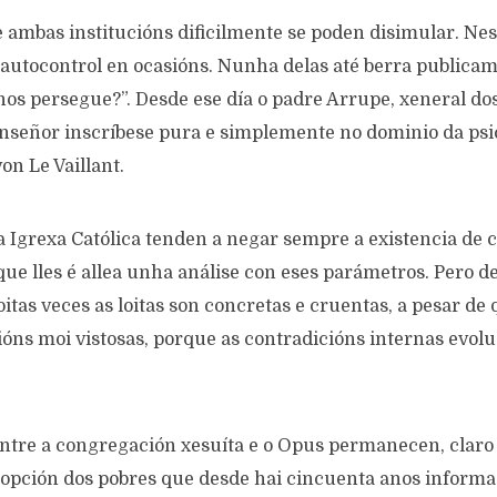
 ambas institucións dificilmente se poden disimular. Nes
 autocontrol en ocasións. Nunha delas até berra publicam
os persegue?”. Desde ese día o padre Arrupe, xeneral dos
nseñor inscríbese pura e simplemente no dominio da psi
n Le Vaillant.
a Igrexa Católica tenden a negar sempre a existencia de 
que lles é allea unha análise con eses parámetros. Pero d
tas veces as loitas son concretas e cruentas, a pesar de
sións moi vistosas, porque as contradicións internas evo
ntre a congregación xesuíta e o Opus permanecen, claro e
 opción dos pobres que desde hai cincuenta anos informa 