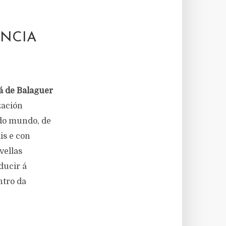
ENCIA
vá de Balaguer
zación
 do mundo, de
is e con
vellas
ducir á
ntro da