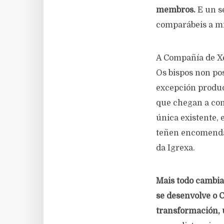
membros.
E un s
comparábeis a mil
A Compañía de Xe
Os bispos non po
excepción produci
que chegan a con
única existente,
teñen encomendad
da Igrexa.
Mais todo cambia
se desenvolve o C
transformación, 