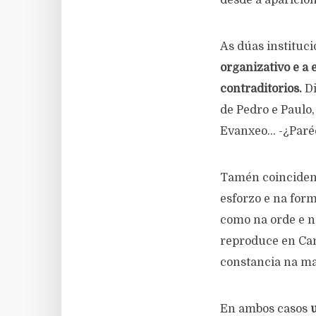
desde a aparición
As dúas instituc
organizativo e a
contraditorios.
D
de Pedro e Paulo,
Evanxeo… -¿Paré
Tamén coinciden e
esforzo e na form
como na orde e n
reproduce en Cam
constancia na ma
En ambos casos