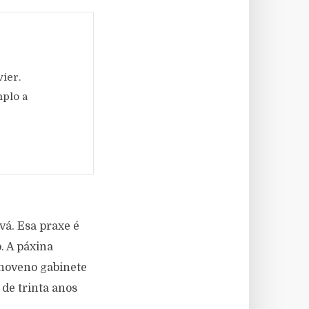
vier.
mplo a
vá. Esa praxe é
. A páxina
 noveno gabinete
de trinta anos