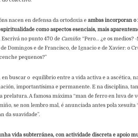
 do colectivo.
ións nacen en defensa da ortodoxia e
ambas incorporan o 
 espiritualidade como aspectos esenciais, mais aparentem
i Escrivá no punto 470 de
Camiño
: “Pero… ¿e os medios?
 de Domingos e de Francisco, de Ignacio e de Xavier: o Cru
cenche pequenos?”
n buscar o equilibrio entre a vida activa e a ascética, n
ación, importantísima e permanente. E na disciplina, tan
a prelatura. A famosa máxima “man de ferro en luva de v
iño, se non lembro mal, é anunciada antes pola xesuíta 
n da suavidade”.
unha vida subterránea, con actividade discreta e apoio m