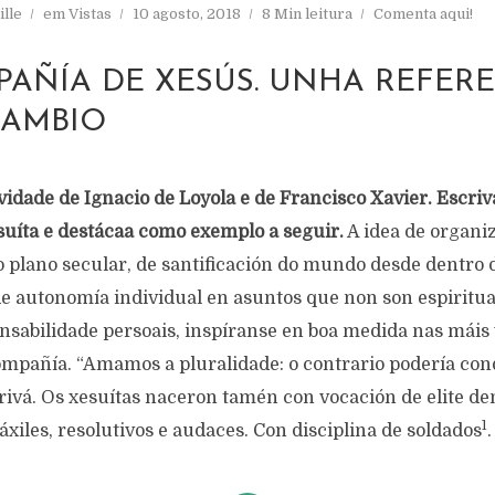
lle
em
Vistas
10 agosto, 2018
8 Min leitura
Comenta aqui!
PAÑÍA DE XESÚS. UNHA REFER
CAMBIO
ividade de Ignacio de Loyola e de Francisco Xavier. Escri
suíta e destácaa como exemplo a seguir.
A idea de organi
 plano secular, de santificación do mundo desde dentro
e autonomía individual en asuntos que non son espiritua
nsabilidade persoais, inspíranse en boa medida nas máis 
mpañía. “Amamos a pluralidade: o contrario podería con
crivá. Os xesuítas naceron tamén con vocación de elite de
1
xiles, resolutivos e audaces. Con disciplina de soldados
.