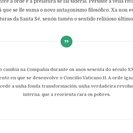
tre a orde e a prelatura se fai sideral. Persiste a vella riv
á que se lle suma o novo antagonismo filosófico. Xa non e
turas da Santa Sé, senón tamén o sentido relixioso último
o cambia na Compañía durante os anos sesenta do século XX
to en que se desenvolve o Concilio Vaticano II. A orde ign
cede a unha fonda transformación, unha verdadeira revolu
interna, que a reorienta cara os pobres.