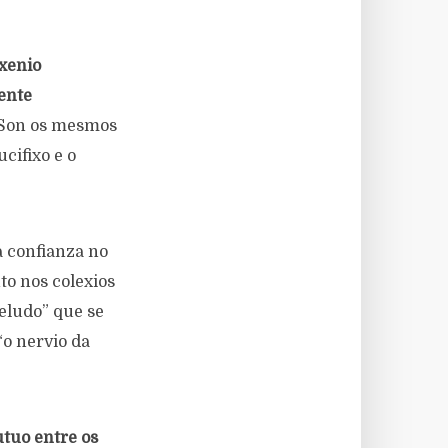
xenio
ente
 -Son os mesmos
cifixo e o
a confianza no
to nos colexios
eludo” que se
“o nervio da
utuo entre os