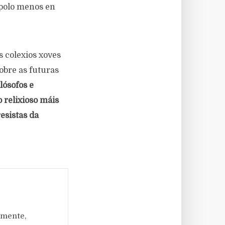
, polo menos en
s colexios xoves
obre as futuras
lósofos e
 relixioso máis
esistas da
amente,