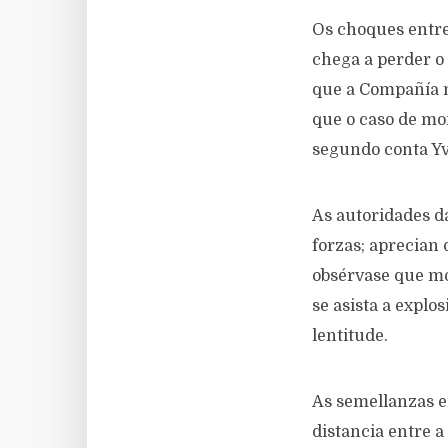
Os choques entre
chega a perder o
que a Compañía n
que o caso de mo
segundo conta Yvo
As autoridades d
forzas; aprecian 
obsérvase que moi
se asista a explo
lentitude.
As semellanzas e
distancia entre a