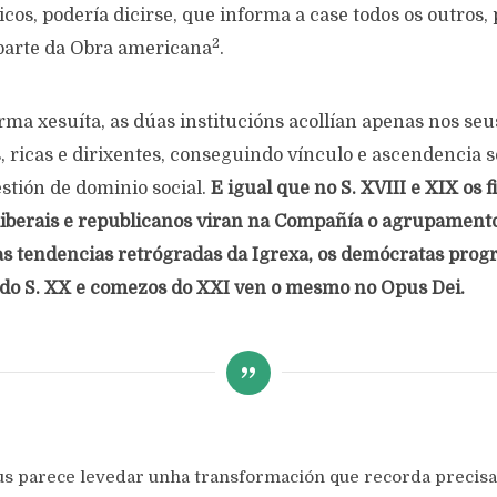
icos, podería dicirse, que informa a case todos os outros
2
parte da Obra americana
.
rma xesuíta, as dúas institucións acollían apenas nos seu
, ricas e dirixentes, conseguindo vínculo e ascendencia s
estión de dominio social.
E igual que no S. XVIII e XIX os fi
liberais e republicanos viran na Compañía o agrupamento
as tendencias retrógradas da Igrexa, os demócratas progr
do S. XX e comezos do XXI ven o mesmo no Opus Dei.
s parece levedar unha transformación que recorda precis