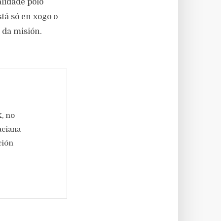
alidade polo
stá só en xogo o
 da misión.
, no
aciana
ción