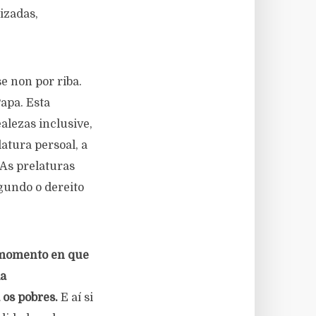
izadas,
e non por riba.
apa. Esta
alezas inclusive,
atura persoal, a
 As prelaturas
gundo o dereito
 momento en que
da
 os pobres.
E aí si