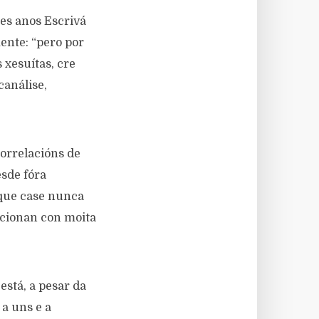
es anos Escrivá
ente: “pero por
 xesuítas, cre
canálise,
correlacións de
esde fóra
 que case nunca
lucionan con moita
stá, a pesar da
a uns e a