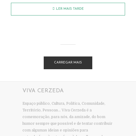
LER MAIS TARDE
CARREGAR MAIS
VIVA CERZEDA
Espaço público, Cultura, Política, Comunidade,
Território, Pessoas… Viva Cerzeda é a
comemoração, para nós, da amizade, do bom
humor sempre que possível e de tentar contribuir
com algumas ideias e opiniões para