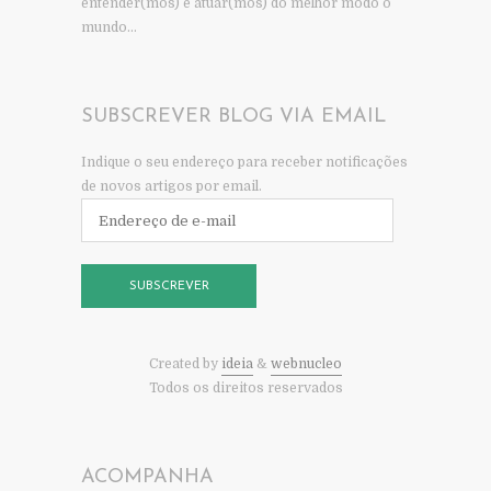
entender(mos) e atuar(mos) do melhor modo o
mundo…
SUBSCREVER BLOG VIA EMAIL
Indique o seu endereço para receber notificações
de novos artigos por email.
Endereço
de
e-
mail
SUBSCREVER
Created by
ideia
&
webnucleo
Todos os direitos reservados
ACOMPANHA