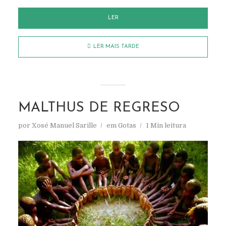
LER
LER MAIS TARDE
MALTHUS DE REGRESO
por
Xosé Manuel Sarille
em
Gotas
1 Min leitura