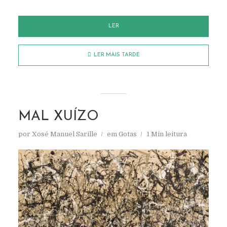
LER
LER MAIS TARDE
MAL XUÍZO
por
Xosé Manuel Sarille
em
Gotas
1 Min leitura