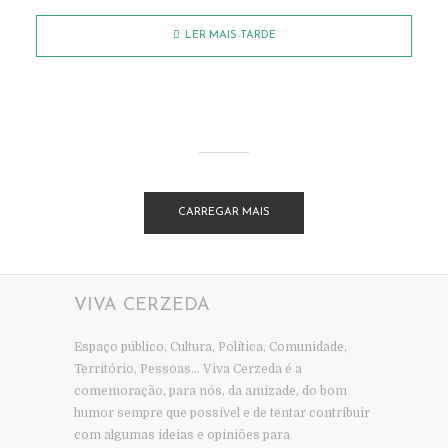
LER MAIS TARDE
CARREGAR MAIS
VIVA CERZEDA
Espaço público, Cultura, Política, Comunidade,
Território, Pessoas… Viva Cerzeda é a
comemoração, para nós, da amizade, do bom
humor sempre que possível e de tentar contribuir
com algumas ideias e opiniões para