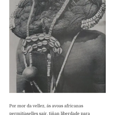
Por mor da vellez, ás avoas africanas
permitíaselles saír, tiñan liberdade para