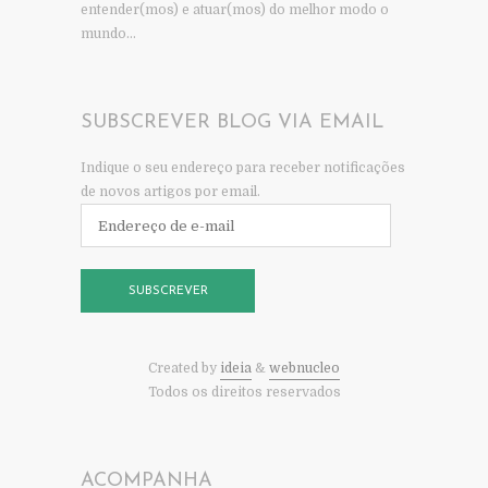
entender(mos) e atuar(mos) do melhor modo o
mundo…
SUBSCREVER BLOG VIA EMAIL
Indique o seu endereço para receber notificações
de novos artigos por email.
Endereço
de
e-
mail
SUBSCREVER
Created by
ideia
&
webnucleo
Todos os direitos reservados
ACOMPANHA