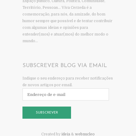
Espaço público, Cultura, Política, Comunidade,
Território, Pessoas… Viva Cerzeda é a
comemoração, para nós, da amizade, do bom
humor sempre que possível e de tentar contribuir
com algumas ideias e opiniões para
entender(mos) e atuar(mos) do melhor modo o
mundo…
SUBSCREVER BLOG VIA EMAIL
Indique o seu endereço para receber notificações
de novos artigos por email.
Endereço
de
e-
mail
SUBSCREVER
Created by
ideia
&
webnucleo