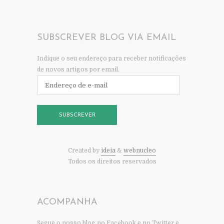
SUBSCREVER BLOG VIA EMAIL
Indique o seu endereço para receber notificações
de novos artigos por email.
Endereço
de
e-
mail
SUBSCREVER
Created by
ideia
&
webnucleo
Todos os direitos reservados
ACOMPANHA
Segue o nosso blog no Facebook e no Twitter e