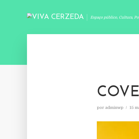
Espaço público, Cultura, Po
COVE
por
adminwp
15 m