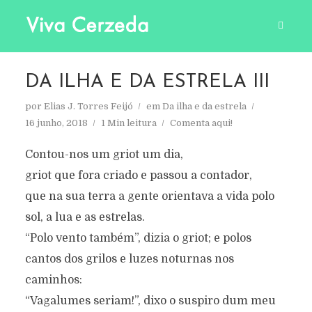
DA ILHA E DA ESTRELA III
por
Elias J. Torres Feijó
em
Da ilha e da estrela
16 junho, 2018
1 Min leitura
Comenta aqui!
Contou-nos um griot um dia,
griot que fora criado e passou a contador,
que na sua terra a gente orientava a vida polo
sol, a lua e as estrelas.
“Polo vento também”, dizia o griot; e polos
cantos dos grilos e luzes noturnas nos
caminhos:
“Vagalumes seriam!”, dixo o suspiro dum meu