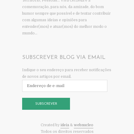
Território, Pessoas… Viva Cerzeda é a
comemoração, para nós, da amizade, do bom
humor sempre que possível e de tentar contribuir
com algumas ideias e opiniões para
entender(mos) e atuar(mos) do melhor modo o
mundo…
SUBSCREVER BLOG VIA EMAIL
Indique o seu endereço para receber notificações
de novos artigos por email.
Endereço
de
e-
mail
SUBSCREVER
Created by
ideia
&
webnucleo
Todos os direitos reservados