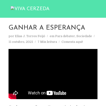
GANHAR A ESPERANÇA
por
Elias J. Torres Feijó
em
Para debater
,
Sociedade
11 outubro, 2021
7 Min leitura
Comenta aqui!