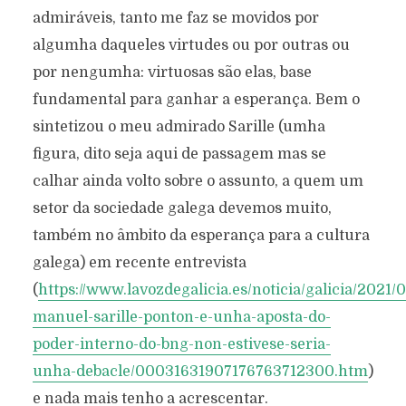
admiráveis, tanto me faz se movidos por
algumha daqueles virtudes ou por outras ou
por nengumha: virtuosas são elas, base
fundamental para ganhar a esperança. Bem o
sintetizou o meu admirado Sarille (umha
figura, dito seja aqui de passagem mas se
calhar ainda volto sobre o assunto, a quem um
setor da sociedade galega devemos muito,
também no âmbito da esperança para a cultura
galega) em recente entrevista
(
https://www.lavozdegalicia.es/noticia/galicia/2021/0
manuel-sarille-ponton-e-unha-aposta-do-
poder-interno-do-bng-non-estivese-seria-
unha-debacle/00031631907176763712300.htm
)
e nada mais tenho a acrescentar.