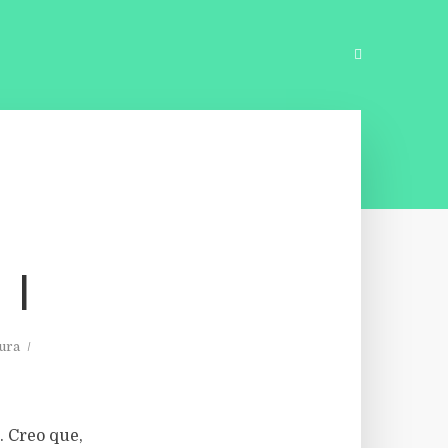
 I
tura
. Creo que,