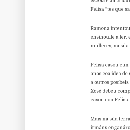
escola e alí crio
Felisa “tes que s
Ramona intentou 
ensinoulle a ler,
mulleres, na súa 
Felisa casou cun
anos coa idea de
a outros posíbeis
Xosé debeu compr
casou con Felisa.
Mais na súa ter
irmáns enganáron