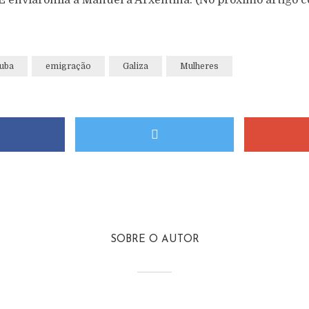
 E enviáronlla a Manuel a Arxentina. (No próximo artigo 
uba
emigração
Galiza
Mulheres
SOBRE O AUTOR