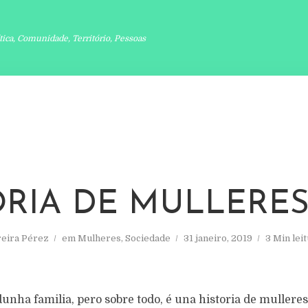
ítica, Comunidade, Território, Pessoas
ORIA DE MULLERES
reira Pérez
em
Mulheres
,
Sociedade
31 janeiro, 2019
3 Min lei
 dunha familia, pero sobre todo, é una historia de mulleres