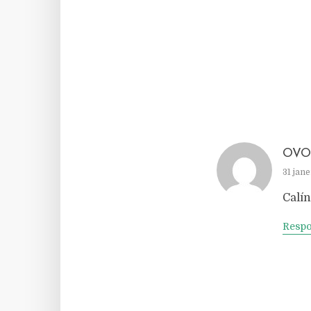
OVO
31 jane
Calín
Resp