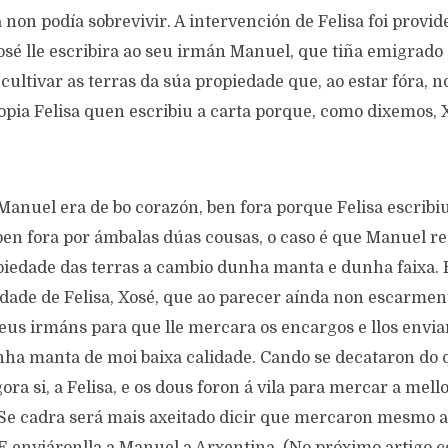
a non podía sobrevivir. A intervención de Felisa foi provid
é lle escribira ao s
e
u irmán Manuel, que tiña emigrado 
 cultivar as terras da súa propiedade que, ao estar fóra, n
ropia Felisa quen escribiu a carta porque, como
dixemos
, 
Manuel era de bo corazón, ben fora porque Felisa escribi
ben fora por ámbalas dúas cousas, o caso é que Manuel 
piedade das terras a cambio dunha manta e dunha faixa. 
idade de Felisa, Xosé, que ao parecer aínda non escarmen
eus irmáns para que lle mercara os encargos e llos envia
a manta de moi baixa calidade. Cando se decataron do 
ora si, a Felisa, e os dous foron á vila para mercar a mel
 Se cadra será mais axeitado dicir que mercaron mesmo a