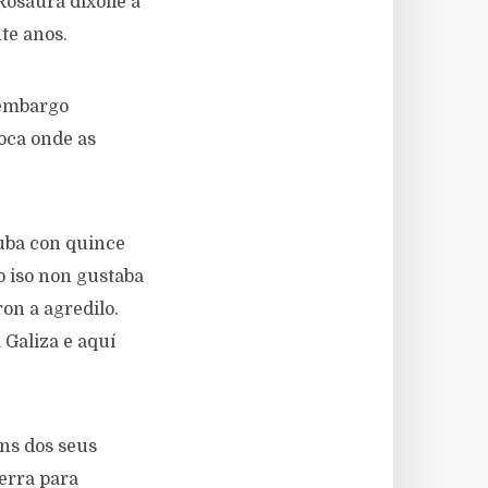
Rosaura díxolle a
nte anos.
 embargo
poca onde as
uba con quince
o iso non gustaba
on a agredilo.
 Galiza e aquí
úns dos seus
erra para