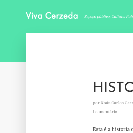
Espaço público, Cultura, Pol
HIST
por
Xoán Carlos Car
1 comentário
Esta é a historia