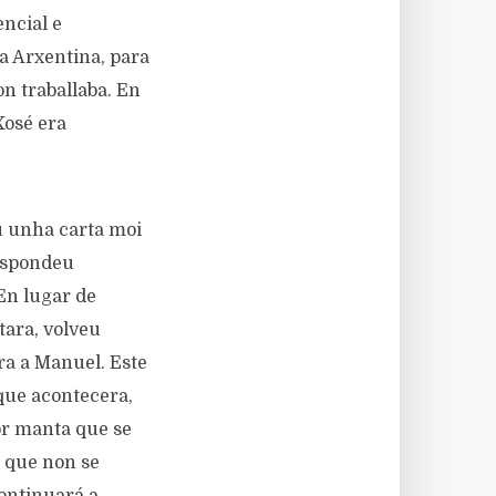
encial e
a Arxentina, para
on traballaba. En
Xosé era
u unha carta moi
respondeu
En lugar de
tara, volveu
ra a Manuel. Este
que acontecera,
lor manta que se
 que non se