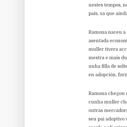
nestes tempos, n
país, xa que aínd
Ramona naceu a m
asentada economi
muller tivera ac
mestra e mais dun
unha filla de solt
en adopción, forz
Ramona chegou de
cunha muller ch
outras mercadorí
seu pai adoptivo 