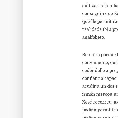
cultivar, a famili
conseguiu que Xos
que lle permitira
realidade foi a p
analfabeto.
Ben fora porque 
convincente, ou 
cedéndolle a pro
confiar na capac
acudir a un dos s
irmán mercou unh
Xosé recorreu, ag
podían permitir.