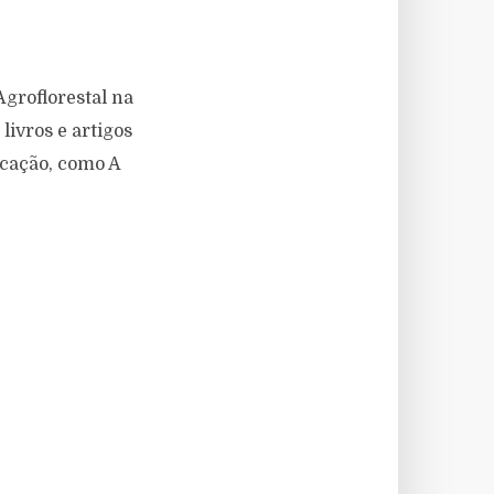
groflorestal na
livros e artigos
icação, como A