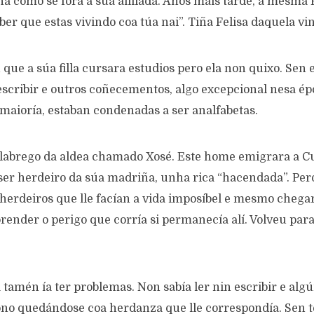
una como se fora a súa afillada. Anos mais tarde, a mesma 
aber que estas vivindo coa túa nai”. Tiña Felisa daquela vi
que a súa filla cursara estudios pero ela non quixo. Sen
 escribir e outros coñecementos, algo excepcional nesa é
maioría, estaban condenadas a ser analfabetas.
 labrego da aldea chamado Xosé. Este home emigrara a C
 ser herdeiro da súa madriña, unha rica “hacendada”. Per
 herdeiros que lle facían a vida imposíbel e mesmo chegar
ender o perigo que corría si permanecía alí. Volveu para
ra tamén
ía
ter problemas. Non sabía ler nin escribir e alg
o quedándose coa herdanza que lle correspondía. Sen t