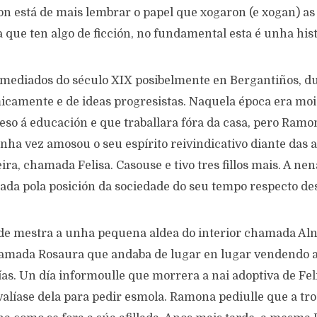
on está de mais lembrar o papel que xogaron (e xogan) as
a que ten algo de ficción, no fundamental esta é unha hist
ediados do século XIX posibelmente en Bergantiños, du
camente e de ideas progresistas. Naquela época era mo
ceso á educación e que traballara fóra da casa, pero Ram
ha vez amosou o seu espírito reivindicativo diante das a
eira, chamada Felisa. Casouse e tivo tres fillos mais. A nen
ada pola posición da sociedade do seu tempo respecto des
 mestra a unha pequena aldea do interior chamada Alno
amada Rosaura que andaba de lugar en lugar vendendo a
as. Un día informoulle que morrera a nai adoptiva de Fel
valíase dela para pedir esmola. Ramona pediulle que a tr