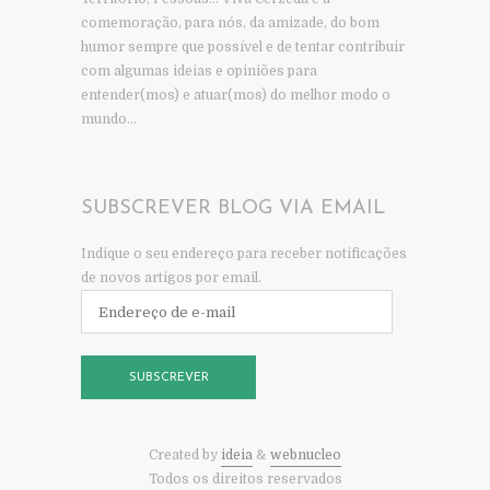
comemoração, para nós, da amizade, do bom
humor sempre que possível e de tentar contribuir
com algumas ideias e opiniões para
entender(mos) e atuar(mos) do melhor modo o
mundo…
SUBSCREVER BLOG VIA EMAIL
Indique o seu endereço para receber notificações
de novos artigos por email.
Endereço
de
e-
mail
SUBSCREVER
Created by
ideia
&
webnucleo
Todos os direitos reservados