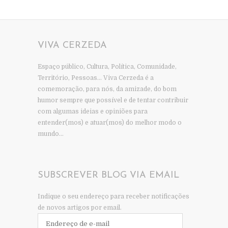
VIVA CERZEDA
Espaço público, Cultura, Política, Comunidade,
Território, Pessoas… Viva Cerzeda é a
comemoração, para nós, da amizade, do bom
humor sempre que possível e de tentar contribuir
com algumas ideias e opiniões para
entender(mos) e atuar(mos) do melhor modo o
mundo…
SUBSCREVER BLOG VIA EMAIL
Indique o seu endereço para receber notificações
de novos artigos por email.
Endereço