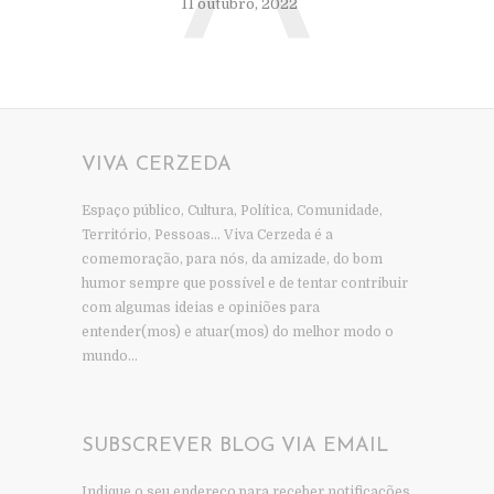
11 outubro, 2022
VIVA CERZEDA
Espaço público, Cultura, Política, Comunidade,
Território, Pessoas… Viva Cerzeda é a
comemoração, para nós, da amizade, do bom
humor sempre que possível e de tentar contribuir
com algumas ideias e opiniões para
entender(mos) e atuar(mos) do melhor modo o
mundo…
SUBSCREVER BLOG VIA EMAIL
Indique o seu endereço para receber notificações