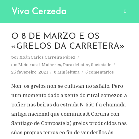
O 8 DE MARZO E OS
«GRELOS DA CARRETERA»
por
Xoán Carlos Carreira Pérez
em
Meio rural
,
Mulheres
,
Para debater
,
Sociedade
25 fevereiro, 2021
6 Min leitura
5 comentários
Non, os grelos non se cultivan no asfalto. Pero
nun momento dado a xente do rural comezou a
poñer nas beiras da estrada N-550 ( a chamada
antiga nacional que comunica A Coruña con
Santiago de Compostela) grelos producidos nas
súas propias terras co fin de venderllos ás