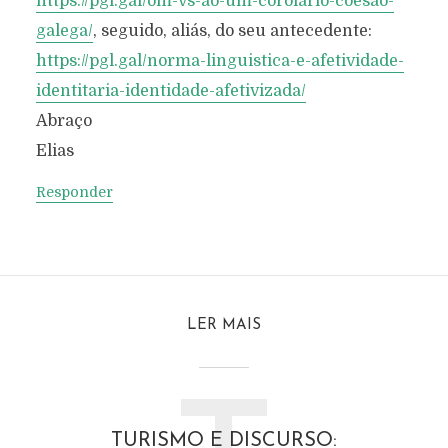
https://pgl.gal/om-vs-ao-um-corolario-coesao-
galega/
, seguido, aliás, do seu antecedente:
https://pgl.gal/norma-linguistica-e-afetividade-
identitaria-identidade-afetivizada/
Abraço
Elias
Responder
LER MAIS
TURISMO E DISCURSO: