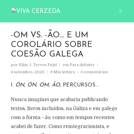
-OM VS. -ÃO… E UM
COROLÁRIO SOBRE
COESÃO GALEGA
por
Elias J. Torres Feijó
em
Para debater
4 setembro, 2020
9 Min leitura
3 comentários
I.
ÓN
,
ÓN
,
OM
,
ÃO
, PERCURSOS…
Nunca imaginei que acabaria publicando
textos, livros incluídos, na Galiza e em galego
com a forma –
ão
, como em tempos recentes
acabei de fazer. Como reintegracionista, e