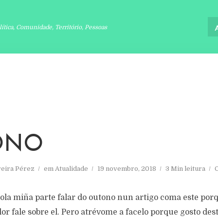
lítica, Comunidade, Território, Pessoas
ONO
reira Pérez
em
Atualidade
19 novembro, 2018
3 Min leitura
C
ola miña parte falar do outono nun artigo coma este porq
r fale sobre el. Pero atrévome a facelo porque gosto des