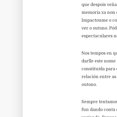
que despois veña
memoria xa non é
Impactoume o col
ver o outono. Pó
espectaculares n
Nos tempos en qu
darlle este nome 
constituída para
relación entre as
outono.
Sempre tentamos
fun dando conta 