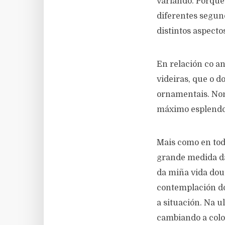
variando. Porque 
diferentes segund
distintos aspecto
En relación co an
videiras, que o do
ornamentais. Non
máximo esplendor
Mais como en tod
grande medida da
da miña vida dou
contemplación do
a situación. Na u
cambiando a colo