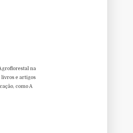
groflorestal na
livros e artigos
icação, como A