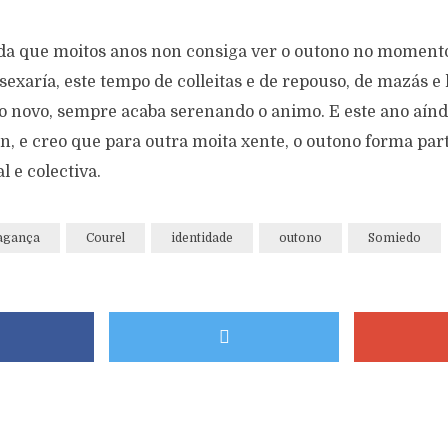
nda que moitos anos non consiga ver o outono no momento
xaría, este tempo de colleitas e de repouso, de mazás e 
ño novo, sempre acaba serenando o animo. E este ano aín
in, e creo que para outra moita xente, o outono forma par
l e colectiva.
agança
Courel
identidade
outono
Somiedo