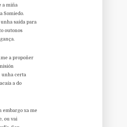
e a miña
 a Somiedo.
 unha saída para
to outonos
agança.
oume a propoñer
misión
n unha certa
acaía a do
en embargo xa me
, ou vai