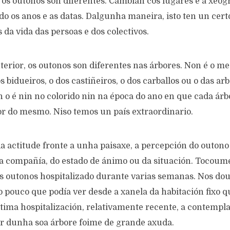
os outonos son diferentes. Cambian cos lugares e a xeogr
o os anos e as datas. Dalgunha maneira, isto ten un cert
s da vida das persoas e dos colectivos.
terior, os outonos son diferentes nas árbores. Non é o m
s bidueiros, o dos castiñeiros, o dos carballos ou o das ar
 o é nin no colorido nin na época do ano en que cada árb
 do mesmo. Niso temos un país extraordinario.
a actitude fronte a unha paisaxe, a percepción do outon
 compañía, do estado de ánimo ou da situación. Tocoume
s outonos hospitalizado durante varias semanas. Nos dou
 pouco que podía ver desde a xanela da habitación fixo q
ltima hospitalización, relativamente recente, a contempl
r dunha soa árbore foime de grande axuda.