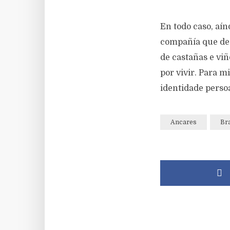
En todo caso, aí
compañía que dese
de castañas e vi
por vivir. Para m
identidade persoa
Ancares
Br