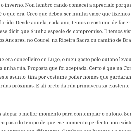
 o inverno. Non lembro cando comecei a aprecialo porqu
 o que era. Creo que debeu ser nunha viaxe que fixemos
orido. Desde aquela, cada ano, temos o costume de facer
dese dicir que é unha especie de compromiso. E temos vis
os Ancares, no Courel, na Ribeira Sacra ou camiño de Br
e era concelleiro en Lugo, o meu gosto polo outono lev
a unha rúa. Proposta que foi aceptada. Certo é que na Co
 este asunto, tiña por costume poñer nomes que gardara
 rúas próximas. E alí preto da rúa primavera xa existente 
 atopar o mellor momento para contemplar o outono. S
co paso do tempo de que ese momento perfecto non existe