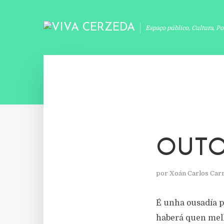
Espaço público, Cultura, Po
OUT
por
Xoán Carlos Car
É unha ousadía p
haberá quen mello