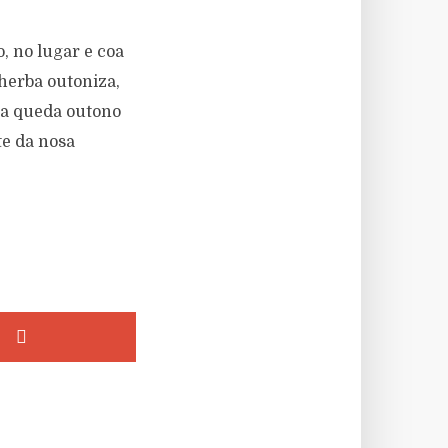
, no lugar e coa
herba outoniza,
da queda outono
te da nosa