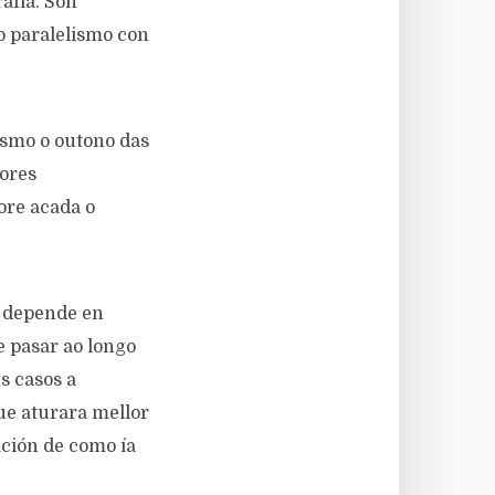
afía. Son
o paralelismo con
esmo o outono das
bores
ore acada o
o depende en
 pasar ao longo
s casos a
ue aturara mellor
ación de como ía