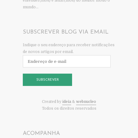
entender(mos) e atuar(mos) do melhor modo o
mundo…
SUBSCREVER BLOG VIA EMAIL
Indique o seu endereço para receber notificações
de novos artigos por email.
Endereço
de
e-
mail
SUBSCREVER
Created by
ideia
&
webnucleo
Todos os direitos reservados
ACOMPANHA