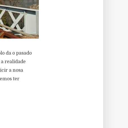
lo da o pasado
 a realidade
icir a nosa
remos ter