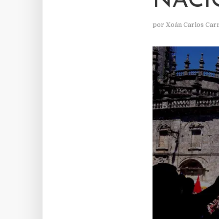
NACI
por
Xoán Carlos Car