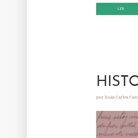
LER
HIST
por
Xoán Carlos Car