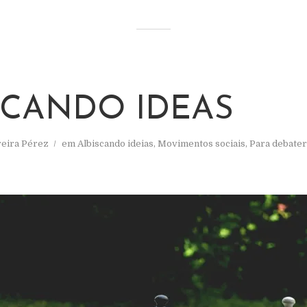
SCANDO IDEAS
reira Pérez
em
Albiscando ideias
,
Movimentos sociais
,
Para debater