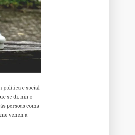
política e social
e se di, nin o
o ás persoas coma
e me veñen á