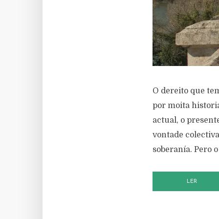
O dereito que te
por moita histor
actual, o present
vontade colectiva
soberanía. Pero o
LER