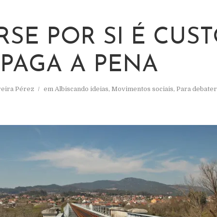
RSE POR SI É CUST
 PAGA A PENA
reira Pérez
em
Albiscando ideias
,
Movimentos sociais
,
Para debater