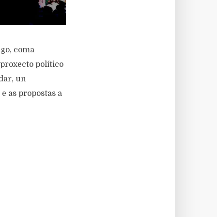
ego, coma
proxecto político
dar, un
e as propostas a