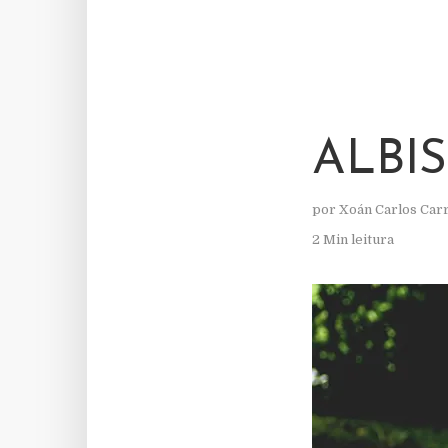
ALBI
por
Xoán Carlos Car
2 Min leitura