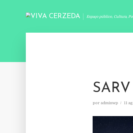
Espaço público, Cultura, Po
SARV
por
adminwp
11 a