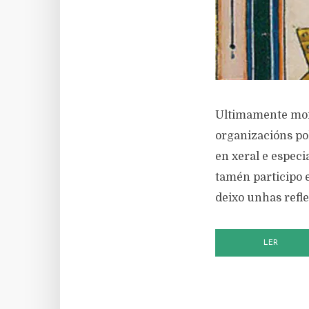
Ultimamente moit
organizacións po
en xeral e espec
tamén participo 
deixo unhas refl
LER