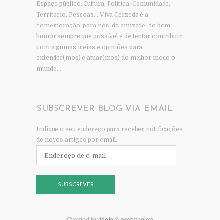
Espaço público, Cultura, Política, Comunidade,
Território, Pessoas… Viva Cerzeda é a
comemoração, para nós, da amizade, do bom
humor sempre que possível e de tentar contribuir
com algumas ideias e opiniões para
entender(mos) e atuar(mos) do melhor modo o
mundo…
SUBSCREVER BLOG VIA EMAIL
Indique o seu endereço para receber notificações
de novos artigos por email.
Endereço
de
e-
mail
SUBSCREVER
Created by
ideia
&
webnucleo