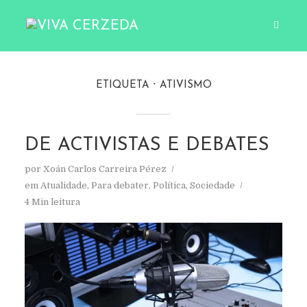
ETIQUETA
ATIVISMO
DE ACTIVISTAS E DEBATES
por
Xoán Carlos Carreira Pérez
em
Atualidade
,
Para debater
,
Política
,
Sociedade
4 Min leitura