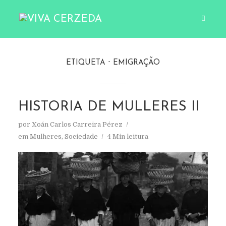
ETIQUETA
EMIGRAÇÃO
HISTORIA DE MULLERES II
por
Xoán Carlos Carreira Pérez
em
Mulheres
,
Sociedade
4 Min leitura