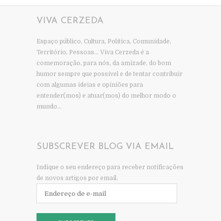
VIVA CERZEDA
Espaço público, Cultura, Política, Comunidade,
Território, Pessoas… Viva Cerzeda é a
comemoração, para nós, da amizade, do bom
humor sempre que possível e de tentar contribuir
com algumas ideias e opiniões para
entender(mos) e atuar(mos) do melhor modo o
mundo…
SUBSCREVER BLOG VIA EMAIL
Indique o seu endereço para receber notificações
de novos artigos por email.
Endereço
de
e-