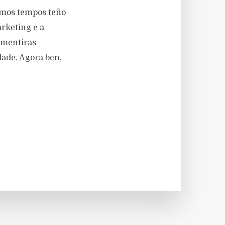
timos tempos teño
rketing e a
 mentiras
dade. Agora ben,