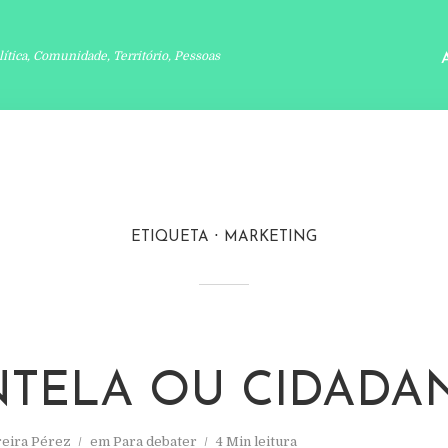
lítica, Comunidade, Território, Pessoas
ETIQUETA
MARKETING
NTELA OU CIDADAN
reira Pérez
em
Para debater
4 Min leitura