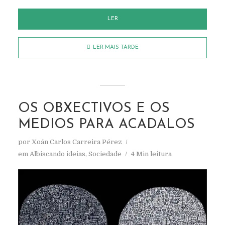
LER
LER MAIS TARDE
OS OBXECTIVOS E OS
MEDIOS PARA ACADALOS
por
Xoán Carlos Carreira Pérez
em
Albiscando ideias
,
Sociedade
4 Min leitura