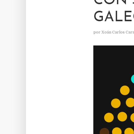
CON 
GALE
por
Xoán Carlos Car