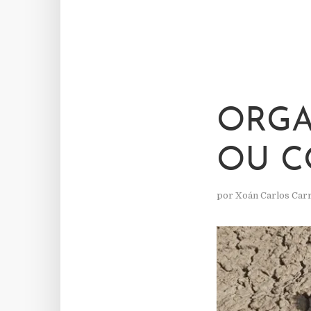
ORGA
OU C
por
Xoán Carlos Car