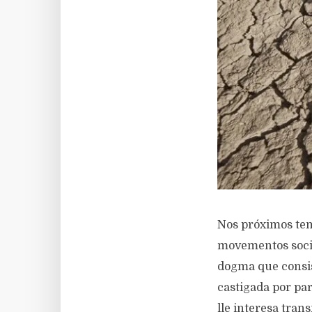
Nos próximos tem
movementos socia
dogma que consis
castigada por pa
lle interesa tran