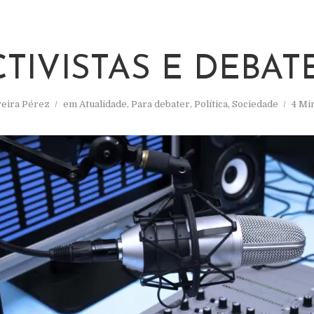
TIVISTAS E DEBAT
reira Pérez
em
Atualidade
,
Para debater
,
Política
,
Sociedade
4 Min