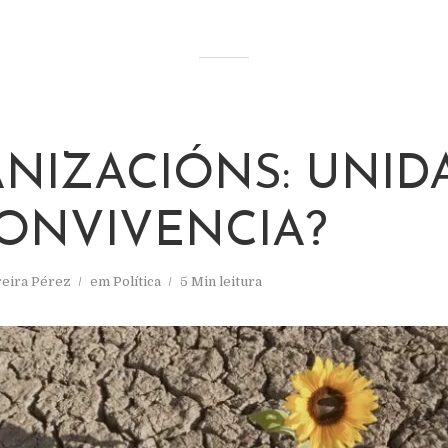
NIZACIÓNS: UNID
ONVIVENCIA?
reira Pérez
em
Política
5 Min leitura