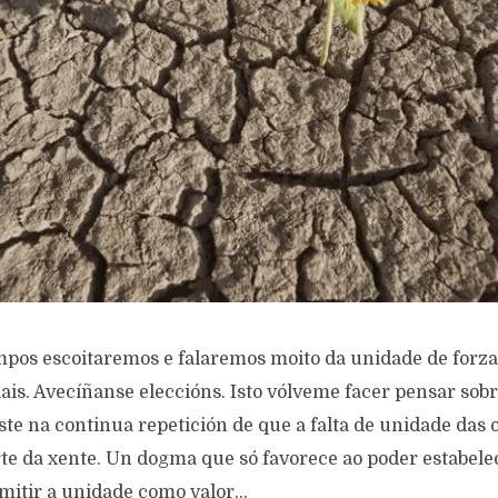
pos escoitaremos e falaremos moito da unidade de forzas
is. Avecíñanse eleccións. Isto vólveme facer pensar sobr
te na continua repetición de que a falta de unidade das 
rte da xente. Un dogma que só favorece ao poder estabele
smitir a unidade como valor...