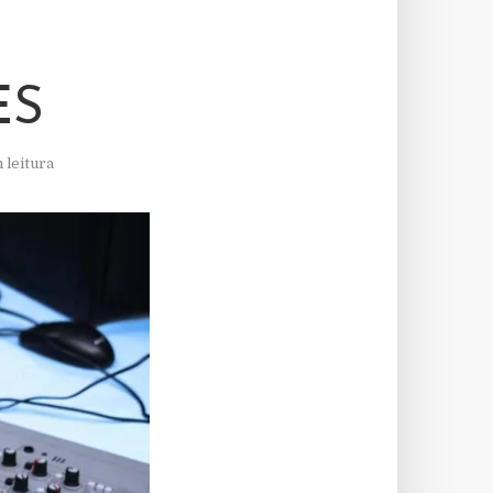
ES
 leitura