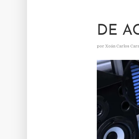
DE AC
por
Xoán Carlos Car