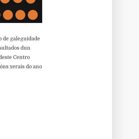
o de galeguidade
esultados dun
deste Centro
óns xerais do ano