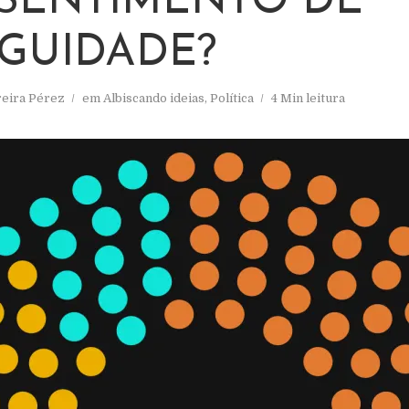
SENTIMENTO DE
GUIDADE?
reira Pérez
em
Albiscando ideias
,
Política
4 Min leitura