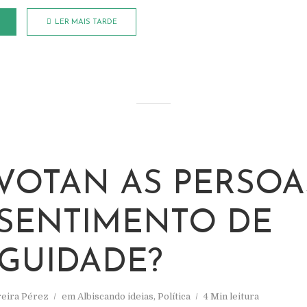
LER MAIS TARDE
VOTAN AS PERSOA
SENTIMENTO DE
GUIDADE?
reira Pérez
em
Albiscando ideias
,
Política
4 Min leitura