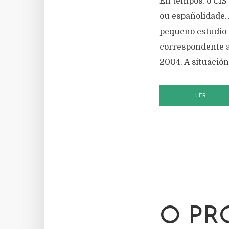
En tempos, o CIS
ou españolidade. 
pequeno estudio 
correspondente a
2004. A situación
LER
O PR