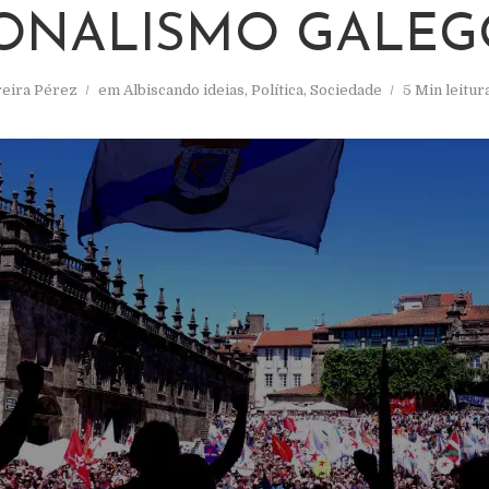
ONALISMO GALEG
reira Pérez
em
Albiscando ideias
,
Política
,
Sociedade
5 Min leitur