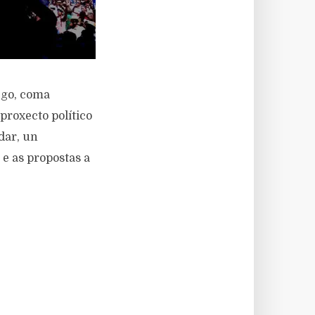
ego, coma
proxecto político
dar, un
e as propostas a