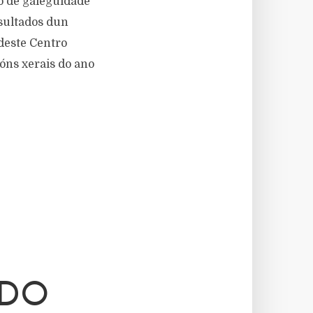
o de galeguidade
esultados dun
deste Centro
óns xerais do ano
 DO