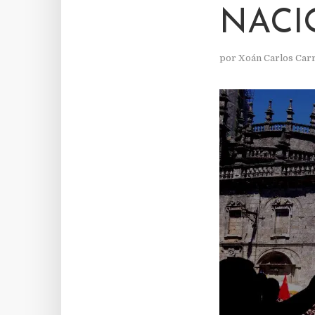
NACI
por
Xoán Carlos Car