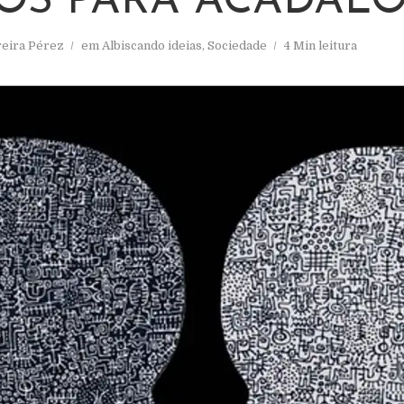
OS PARA ACADAL
reira Pérez
em
Albiscando ideias
,
Sociedade
4 Min leitura