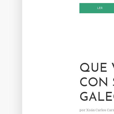
LER
QUE 
CON 
GALE
por
Xoán Carlos Car