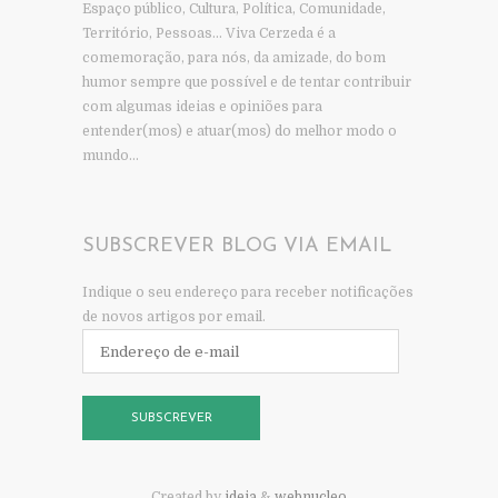
Espaço público, Cultura, Política, Comunidade,
Território, Pessoas… Viva Cerzeda é a
comemoração, para nós, da amizade, do bom
humor sempre que possível e de tentar contribuir
com algumas ideias e opiniões para
entender(mos) e atuar(mos) do melhor modo o
mundo…
SUBSCREVER BLOG VIA EMAIL
Indique o seu endereço para receber notificações
de novos artigos por email.
Endereço
de
e-
mail
SUBSCREVER
Created by
ideia
&
webnucleo