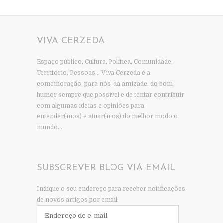
VIVA CERZEDA
Espaço público, Cultura, Política, Comunidade,
Território, Pessoas… Viva Cerzeda é a
comemoração, para nós, da amizade, do bom
humor sempre que possível e de tentar contribuir
com algumas ideias e opiniões para
entender(mos) e atuar(mos) do melhor modo o
mundo…
SUBSCREVER BLOG VIA EMAIL
Indique o seu endereço para receber notificações
de novos artigos por email.
Endereço
de